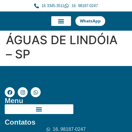
16.3345-3511
16. 98187-0247
WhatsApp
A Morauky
Trabalhe Conosco
ÁGUAS DE LINDÓIA
– SP
Menu
Contatos
16. 98187-0247