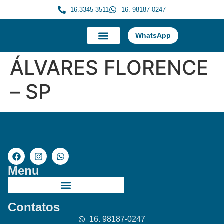
16.3345-3511
16. 98187-0247
WhatsApp
A Morauky
Trabalhe Conosco
ÁLVARES FLORENCE
– SP
Menu
Contatos
16. 98187-0247