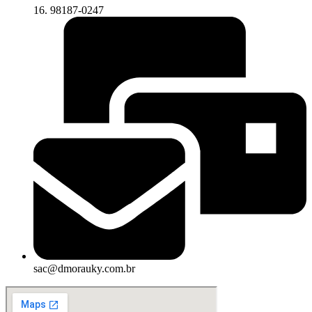
16. 98187-0247
sac@dmorauky.com.br