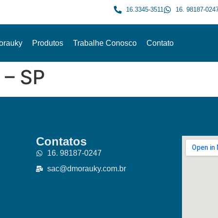
16.3345-3511
16. 98187-024
orauky
Produtos
Trabalhe Conosco
Contato
 – SP
Contatos
16. 98187-0247
sac@dmorauky.com.br