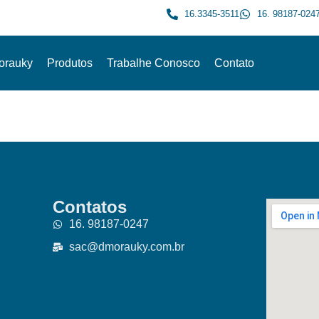
16.3345-3511
16. 98187-024
orauky
Produtos
Trabalhe Conosco
Contato
Contatos
16. 98187-0247
sac@dmorauky.com.br