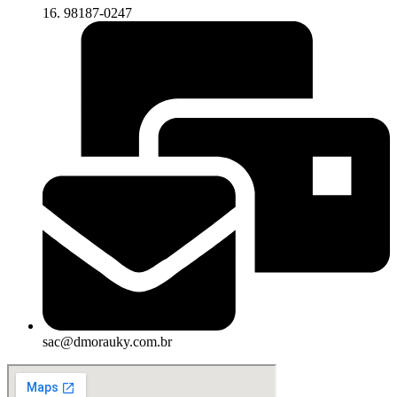
16. 98187-0247
sac@dmorauky.com.br