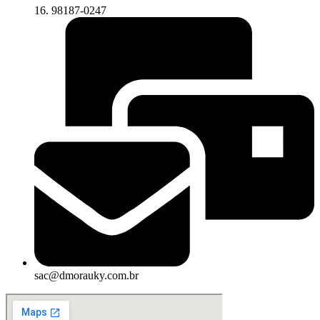
16. 98187-0247
sac@dmorauky.com.br