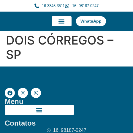
16.3345-3511
16. 98187-0247
WhatsApp
A Morauky
Trabalhe Conosco
DOIS CÓRREGOS –
SP
Menu
Contatos
16. 98187-0247