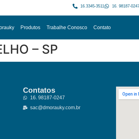
16.3345-3511
16. 98187-024
orauky
Produtos
Trabalhe Conosco
Contato
LHO – SP
Contatos
16. 98187-0247
sac@dmorauky.com.br