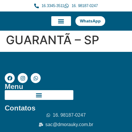
16.3345-3511
16. 98187-0247
WhatsApp
A Morauky
Trabalhe Conosco
GUARANTÃ – SP
Menu
Contatos
16. 98187-0247
sac@dmorauky.com.br