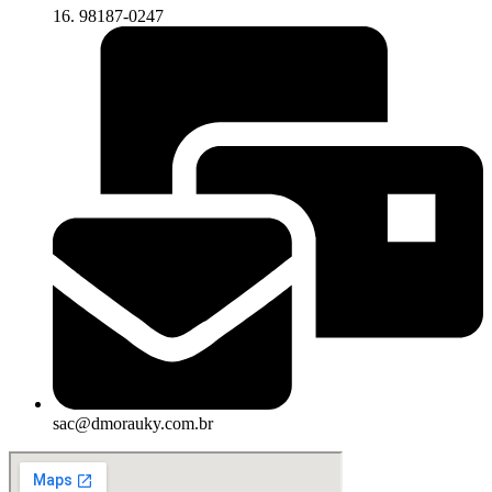
16. 98187-0247
sac@dmorauky.com.br