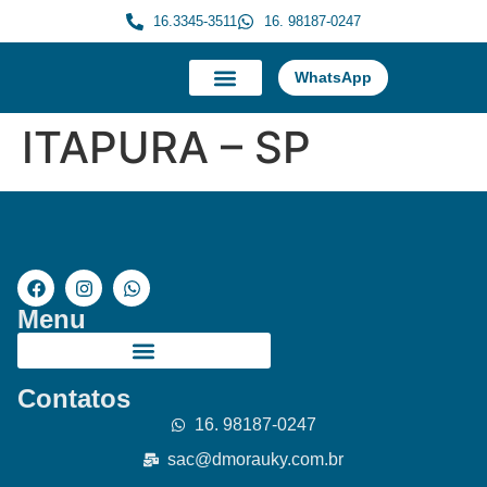
16.3345-3511
16. 98187-0247
WhatsApp
A Morauky
Trabalhe Conosco
ITAPURA – SP
Menu
Contatos
16. 98187-0247
sac@dmorauky.com.br