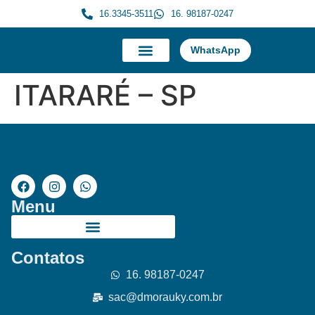
16.3345-3511
16. 98187-0247
WhatsApp
A Morauky
Trabalhe Conosco
ITARARÉ – SP
Menu
Contatos
16. 98187-0247
sac@dmorauky.com.br