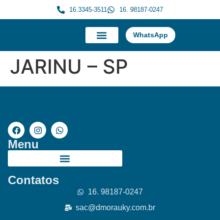
16.3345-3511
16. 98187-0247
WhatsApp
A Morauky
Trabalhe Conosco
JARINU – SP
Menu
Contatos
16. 98187-0247
sac@dmorauky.com.br