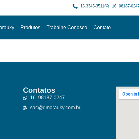
16.3345-3511
16. 98187-024
orauky
Produtos
Trabalhe Conosco
Contato
Contatos
16. 98187-0247
sac@dmorauky.com.br