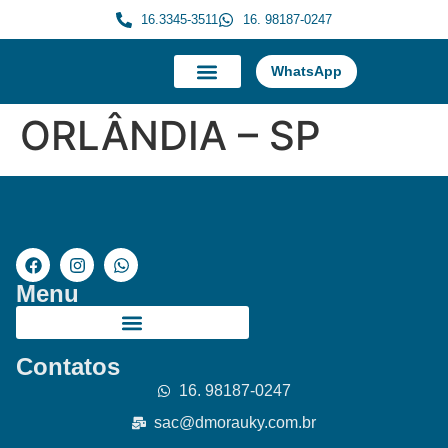
16.3345-3511
16. 98187-0247
WhatsApp
A Morauky
Trabalhe Conosco
ORLÂNDIA – SP
Menu
Contatos
16. 98187-0247
sac@dmorauky.com.br