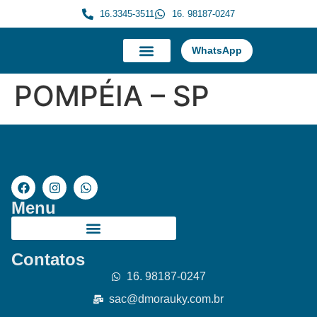
16.3345-3511
16. 98187-0247
WhatsApp
A Morauky
Trabalhe Conosco
POMPÉIA – SP
Menu
Contatos
16. 98187-0247
sac@dmorauky.com.br