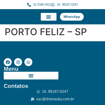
16.3345-3511
16. 98187-0247
WhatsApp
A Morauky
Trabalhe Conosco
PORTO FELIZ – SP
Menu
Contatos
16. 98187-0247
sac@dmorauky.com.br