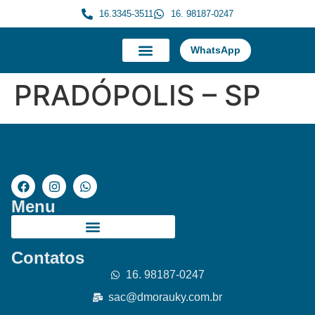
16.3345-3511
16. 98187-0247
WhatsApp
A Morauky
Trabalhe Conosco
PRADÓPOLIS – SP
Menu
Contatos
16. 98187-0247
sac@dmorauky.com.br