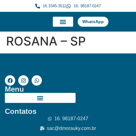
16.3345-3511
16. 98187-0247
WhatsApp
A Morauky
Trabalhe Conosco
ROSANA – SP
Menu
Contatos
16. 98187-0247
sac@dmorauky.com.br