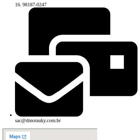
16. 98187-0247
sac@dmorauky.com.br