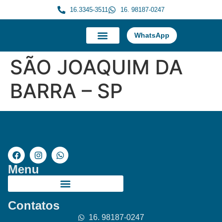
16.3345-3511
16. 98187-0247
WhatsApp
A Morauky
Trabalhe Conosco
SÃO JOAQUIM DA
BARRA – SP
Menu
Contatos
16. 98187-0247