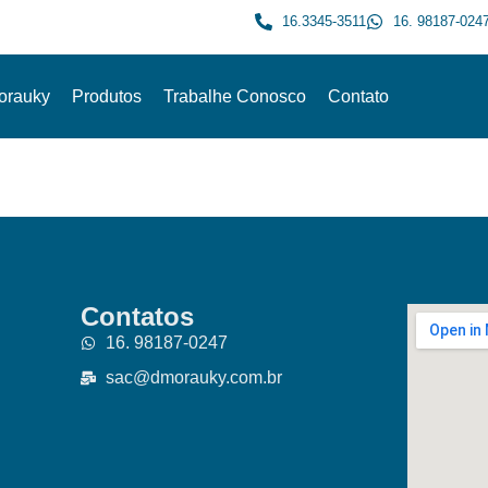
16.3345-3511
16. 98187-024
orauky
Produtos
Trabalhe Conosco
Contato
Contatos
16. 98187-0247
sac@dmorauky.com.br