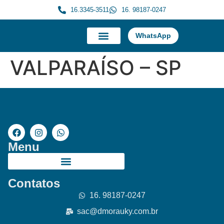
16.3345-3511
16. 98187-0247
WhatsApp
A Morauky
Trabalhe Conosco
VALPARAÍSO – SP
Menu
Contatos
16. 98187-0247
sac@dmorauky.com.br