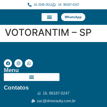
16.3345-3511
16. 98187-0247
WhatsApp
A Morauky
Trabalhe Conosco
VOTORANTIM – SP
Menu
Contatos
16. 98187-0247
sac@dmorauky.com.br