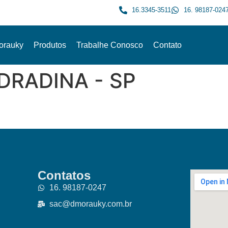
16.3345-3511
16. 98187-024
orauky
Produtos
Trabalhe Conosco
Contato
DRADINA - SP
Contatos
16. 98187-0247
sac@dmorauky.com.br