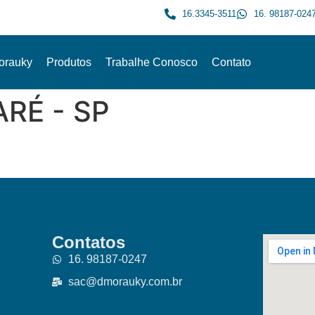
16.3345-3511
16. 98187-024
orauky
Produtos
Trabalhe Conosco
Contato
ARÉ - SP
Contatos
16. 98187-0247
sac@dmorauky.com.br