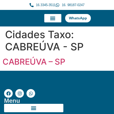
16.3345-3511
16. 98187-0247
WhatsApp
A Morauky
Trabalhe Conosco
Cidades Taxo:
CABREÚVA - SP
CABREÚVA – SP
Menu