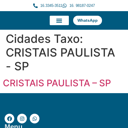
16.3345-3511
16. 98187-0247
WhatsApp
A Morauky
Trabalhe Conosco
Cidades Taxo:
CRISTAIS PAULISTA
- SP
CRISTAIS PAULISTA – SP
Menu