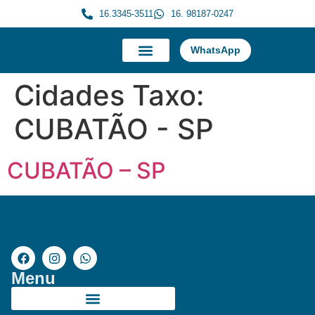
16.3345-3511
16. 98187-0247
WhatsApp
A Morauky
Trabalhe Conosco
Cidades Taxo:
CUBATÃO - SP
CUBATÃO – SP
Menu