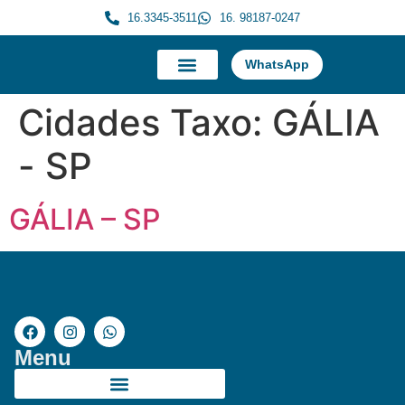
16.3345-3511
16. 98187-0247
WhatsApp
A Morauky
Trabalhe Conosco
Cidades Taxo:
GÁLIA
- SP
GÁLIA – SP
Menu