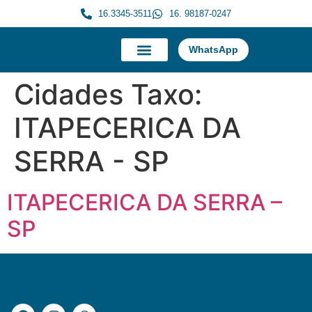
16.3345-3511
16. 98187-0247
WhatsApp
A Morauky
Trabalhe Conosco
Cidades Taxo:
ITAPECERICA DA
SERRA - SP
ITAPECERICA DA SERRA –
SP