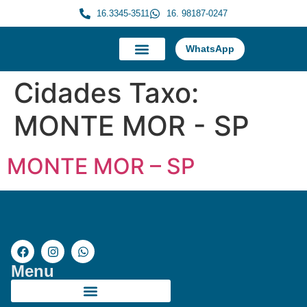
16.3345-3511
16. 98187-0247
WhatsApp
A Morauky
Trabalhe Conosco
Cidades Taxo:
MONTE MOR - SP
MONTE MOR – SP
Menu