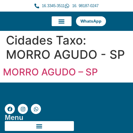
16.3345-3511
16. 98187-0247
WhatsApp
A Morauky
Trabalhe Conosco
Cidades Taxo:
MORRO AGUDO - SP
MORRO AGUDO – SP
Menu