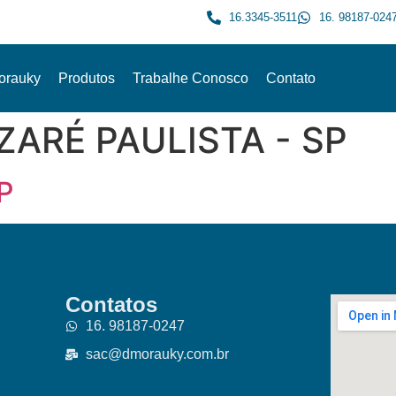
16.3345-3511
16. 98187-024
orauky
Produtos
Trabalhe Conosco
Contato
ZARÉ PAULISTA - SP
P
Contatos
16. 98187-0247
sac@dmorauky.com.br