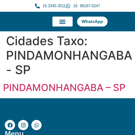
16.3345-3511
16. 98187-0247
WhatsApp
A Morauky
Trabalhe Conosco
Cidades Taxo:
PINDAMONHANGABA
- SP
PINDAMONHANGABA – SP
Menu