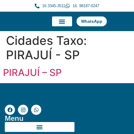
16.3345-3511
16. 98187-0247
WhatsApp
A Morauky
Trabalhe Conosco
Cidades Taxo:
PIRAJUÍ - SP
PIRAJUÍ – SP
Menu