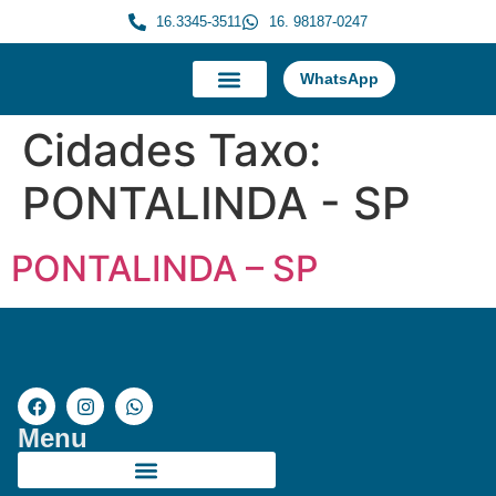
16.3345-3511
16. 98187-0247
WhatsApp
A Morauky
Trabalhe Conosco
Cidades Taxo:
PONTALINDA - SP
PONTALINDA – SP
Menu