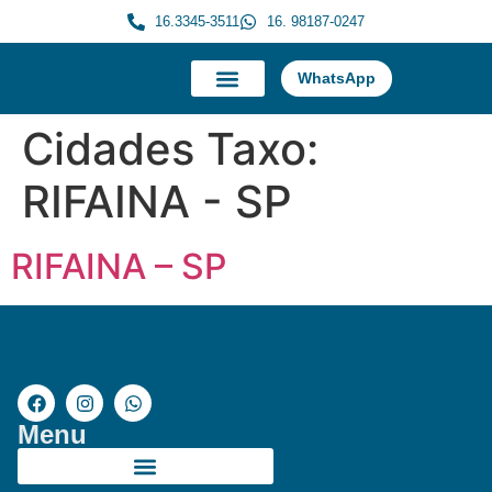
16.3345-3511
16. 98187-0247
WhatsApp
A Morauky
Trabalhe Conosco
Cidades Taxo:
RIFAINA - SP
RIFAINA – SP
Menu