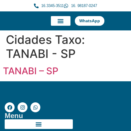
16.3345-3511
16. 98187-0247
WhatsApp
A Morauky
Trabalhe Conosco
Cidades Taxo:
TANABI - SP
TANABI – SP
Menu