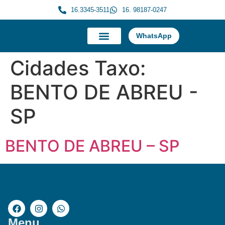
16.3345-3511
16. 98187-0247
WhatsApp
A Morauky
Trabalhe Conosco
Cidades Taxo:
BENTO DE ABREU -
SP
BENTO DE ABREU – SP
Menu