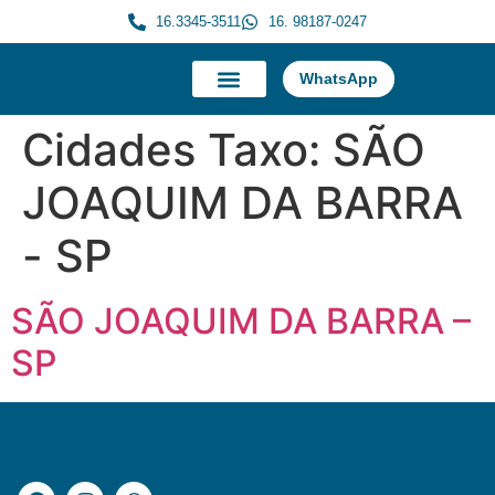
16.3345-3511
16. 98187-0247
WhatsApp
A Morauky
Trabalhe Conosco
Cidades Taxo:
SÃO
JOAQUIM DA BARRA
- SP
SÃO JOAQUIM DA BARRA –
SP