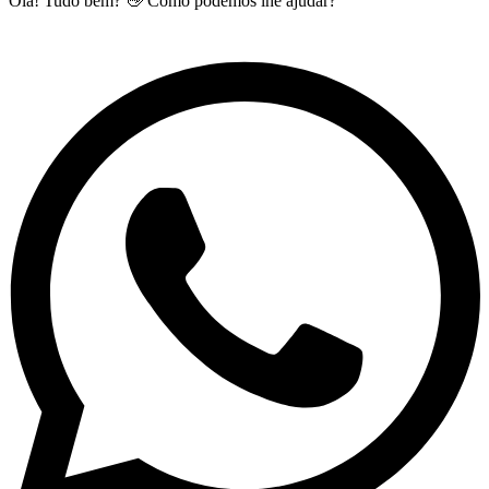
Olá! Tudo bem? 👋 Como podemos lhe ajudar?